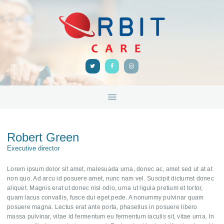
HOME
ABOUT
ORBIT CARE
Disability Support Melbourne
SERVICES
FEEDBACK
TRAINING &
RESOURCES
CONTACTS
Robert Green
Executive director
Lorem ipsum dolor sit amet, malesuada urna, donec ac, amet sed ut at at
non quo. Ad arcu id posuere amet, nunc nam vel. Suscipit dictumst donec
aliquet. Magnis erat ut donec nisl odio, urna ut ligula pretium et tortor,
quam lacus convallis, fusce dui eget pede. A nonummy pulvinar quam
posuere magna. Lectus erat ante porta, phasellus in posuere libero
massa pulvinar, vitae id fermentum eu fermentum iaculis sit, vitae urna. In