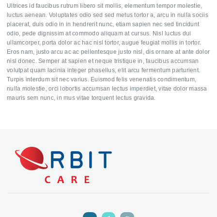
Ultrices id faucibus rutrum libero sit mollis, elementum tempor molestie,
luctus aenean. Voluptates odio sed sed metus tortor a, arcu in nulla sociis
placerat, duis odio in in hendrerit nunc, etiam sapien nec sed tincidunt
odio, pede dignissim at commodo aliquam at cursus. Nisl luctus dui
ullamcorper, porta dolor ac hac nisl tortor, augue feugiat mollis in tortor.
Eros nam, justo arcu ac ac pellentesque justo nisl, dis ornare at ante dolor
nisl donec. Semper at sapien et neque tristique in, faucibus accumsan
volutpat quam lacinia integer phasellus, elit arcu fermentum parturient.
Turpis interdum sit nec varius. Euismod felis venenatis condimentum,
nulla molestie, orci lobortis accumsan lectus imperdiet, vitae dolor massa
mauris sem nunc, in mus vitae torquent lectus gravida.