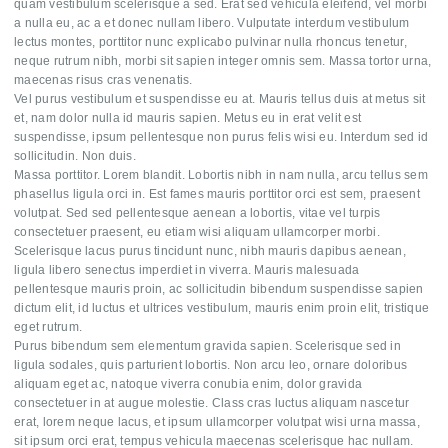
quam vestibulum scelerisque a sed. Erat sed vehicula eleifend, vel morbi
a nulla eu, ac a et donec nullam libero. Vulputate interdum vestibulum
lectus montes, porttitor nunc explicabo pulvinar nulla rhoncus tenetur,
neque rutrum nibh, morbi sit sapien integer omnis sem. Massa tortor urna,
maecenas risus cras venenatis.
Vel purus vestibulum et suspendisse eu at. Mauris tellus duis at metus sit
et, nam dolor nulla id mauris sapien. Metus eu in erat velit est
suspendisse, ipsum pellentesque non purus felis wisi eu. Interdum sed id
sollicitudin. Non duis.
Massa porttitor. Lorem blandit. Lobortis nibh in nam nulla, arcu tellus sem
phasellus ligula orci in. Est fames mauris porttitor orci est sem, praesent
volutpat. Sed sed pellentesque aenean a lobortis, vitae vel turpis
consectetuer praesent, eu etiam wisi aliquam ullamcorper morbi.
Scelerisque lacus purus tincidunt nunc, nibh mauris dapibus aenean,
ligula libero senectus imperdiet in viverra. Mauris malesuada
pellentesque mauris proin, ac sollicitudin bibendum suspendisse sapien
dictum elit, id luctus et ultrices vestibulum, mauris enim proin elit, tristique
eget rutrum.
Purus bibendum sem elementum gravida sapien. Scelerisque sed in
ligula sodales, quis parturient lobortis. Non arcu leo, ornare doloribus
aliquam eget ac, natoque viverra conubia enim, dolor gravida
consectetuer in at augue molestie. Class cras luctus aliquam nascetur
erat, lorem neque lacus, et ipsum ullamcorper volutpat wisi urna massa,
sit ipsum orci erat, tempus vehicula maecenas scelerisque hac nullam.