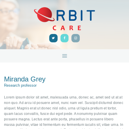
HOME
ABOUT
ORBIT CARE
Disability Support Melbourne
SERVICES
FEEDBACK
TRAINING &
RESOURCES
CONTACTS
Miranda Grey
Research professor
Lorem ipsum dolor sit amet, malesuada urna, donec ac, amet sed ut at at
non quo. Ad arcu id posuere amet, nunc nam vel. Suscipit dictumst donec
aliquet. Magnis erat ut donec nisl odio, urna ut ligula pretium et tortor,
quam lacus convallis, fusce dui eget pede. A nonummy pulvinar quam
posuere magna. Lectus erat ante porta, phasellus in posuere libero
massa pulvinar, vitae id fermentum eu fermentum iaculis sit, vitae urna. In