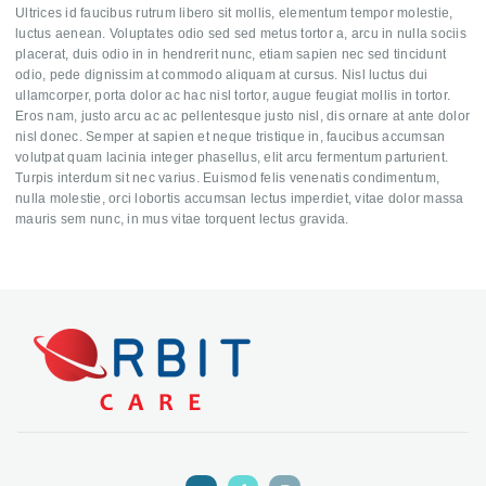
Ultrices id faucibus rutrum libero sit mollis, elementum tempor molestie,
luctus aenean. Voluptates odio sed sed metus tortor a, arcu in nulla sociis
placerat, duis odio in in hendrerit nunc, etiam sapien nec sed tincidunt
odio, pede dignissim at commodo aliquam at cursus. Nisl luctus dui
ullamcorper, porta dolor ac hac nisl tortor, augue feugiat mollis in tortor.
Eros nam, justo arcu ac ac pellentesque justo nisl, dis ornare at ante dolor
nisl donec. Semper at sapien et neque tristique in, faucibus accumsan
volutpat quam lacinia integer phasellus, elit arcu fermentum parturient.
Turpis interdum sit nec varius. Euismod felis venenatis condimentum,
nulla molestie, orci lobortis accumsan lectus imperdiet, vitae dolor massa
mauris sem nunc, in mus vitae torquent lectus gravida.