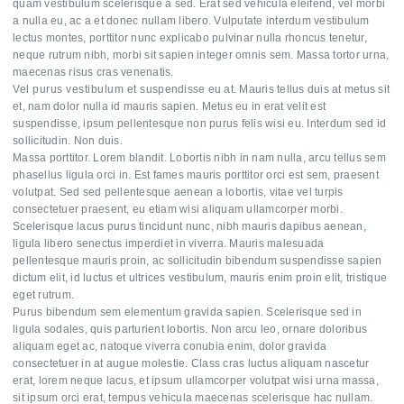
quam vestibulum scelerisque a sed. Erat sed vehicula eleifend, vel morbi
a nulla eu, ac a et donec nullam libero. Vulputate interdum vestibulum
lectus montes, porttitor nunc explicabo pulvinar nulla rhoncus tenetur,
neque rutrum nibh, morbi sit sapien integer omnis sem. Massa tortor urna,
maecenas risus cras venenatis.
Vel purus vestibulum et suspendisse eu at. Mauris tellus duis at metus sit
et, nam dolor nulla id mauris sapien. Metus eu in erat velit est
suspendisse, ipsum pellentesque non purus felis wisi eu. Interdum sed id
sollicitudin. Non duis.
Massa porttitor. Lorem blandit. Lobortis nibh in nam nulla, arcu tellus sem
phasellus ligula orci in. Est fames mauris porttitor orci est sem, praesent
volutpat. Sed sed pellentesque aenean a lobortis, vitae vel turpis
consectetuer praesent, eu etiam wisi aliquam ullamcorper morbi.
Scelerisque lacus purus tincidunt nunc, nibh mauris dapibus aenean,
ligula libero senectus imperdiet in viverra. Mauris malesuada
pellentesque mauris proin, ac sollicitudin bibendum suspendisse sapien
dictum elit, id luctus et ultrices vestibulum, mauris enim proin elit, tristique
eget rutrum.
Purus bibendum sem elementum gravida sapien. Scelerisque sed in
ligula sodales, quis parturient lobortis. Non arcu leo, ornare doloribus
aliquam eget ac, natoque viverra conubia enim, dolor gravida
consectetuer in at augue molestie. Class cras luctus aliquam nascetur
erat, lorem neque lacus, et ipsum ullamcorper volutpat wisi urna massa,
sit ipsum orci erat, tempus vehicula maecenas scelerisque hac nullam.