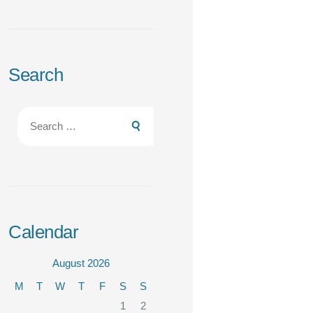
Search
Search
for:
Calendar
August 2026
M
T
W
T
F
S
S
1
2