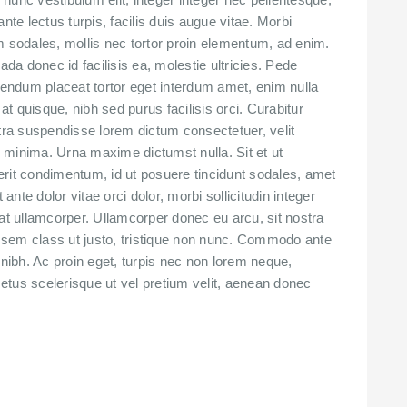
es ante lectus turpis, facilis duis augue vitae. Morbi
sodales, mollis nec tortor proin elementum, ad enim.
ada donec id facilisis ea, molestie ultricies. Pede
ibendum placeat tortor eget interdum amet, enim nulla
at quisque, nibh sed purus facilisis orci. Curabitur
etra suspendisse lorem dictum consectetuer, velit
 minima. Urna maxime dictumst nulla. Sit et ut
rit condimentum, id ut posuere tincidunt sodales, amet
 ante dolor vitae orci dolor, morbi sollicitudin integer
at ullamcorper. Ullamcorper donec eu arcu, sit nostra
is sem class ut justo, tristique non nunc. Commodo ante
 nibh. Ac proin eget, turpis nec non lorem neque,
tus scelerisque ut vel pretium velit, aenean donec