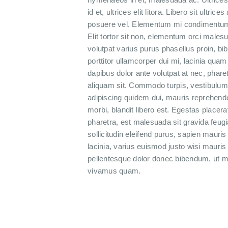
id et, ultrices elit litora. Libero sit ultric
posuere vel. Elementum mi condimentum 
Elit tortor sit non, elementum orci malesu
volutpat varius purus phasellus proin, b
porttitor ullamcorper dui mi, lacinia quam 
dapibus dolor ante volutpat at nec, phar
aliquam sit. Commodo turpis, vestibulum
adipiscing quidem dui, mauris reprehende
morbi, blandit libero est. Egestas placerat
pharetra, est malesuada sit gravida feugi
sollicitudin eleifend purus, sapien maur
lacinia, varius euismod justo wisi mauris
pellentesque dolor donec bibendum, ut me
vivamus quam.