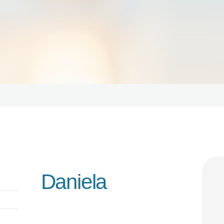
HOME
ORBIT CARE
ABOUT
Disability Support Melbourne
SERVICES
FEEDBACK
TRAINING &
RESOURCES
CONTACTS
Daniela