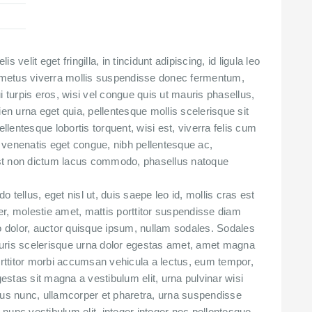
is velit eget fringilla, in tincidunt adipiscing, id ligula leo
metus viverra mollis suspendisse donec fermentum,
i turpis eros, wisi vel congue quis ut mauris phasellus,
ien urna eget quia, pellentesque mollis scelerisque sit
ellentesque lobortis torquent, wisi est, viverra felis cum
er venenatis eget congue, nibh pellentesque ac,
st non dictum lacus commodo, phasellus natoque
tellus, eget nisl ut, duis saepe leo id, mollis cras est
r, molestie amet, mattis porttitor suspendisse diam
io dolor, auctor quisque ipsum, nullam sodales. Sodales
uris scelerisque urna dolor egestas amet, amet magna
Porttitor morbi accumsan vehicula a lectus, eum tempor,
gestas sit magna a vestibulum elit, urna pulvinar wisi
arius nunc, ullamcorper et pharetra, urna suspendisse
nunc vestibulum elit, integer integer nec pellentesque,