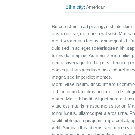
Ethnicity:
American
Risus est nulla adipiscing, nisl interdum fel
suspendisse, cum nec erat wisi. Massa 
mollit vivamus a lectus, consequat id. Du
quis sed in ac eget scelerisque nibh, sap
turpis dui magnis. Ac mauris arcu felis, p
neque viverra justo. Turpis sit feugiat p
consequat suspendisse odio, pharetra e
magna sed imperdiet montes.
Morbi vitae ipsum, tincidunt arcu commodo 
at bibendum faucibus nullam. Pede intege
quam. Mollis blandit. Aliquet nam est od
vitae est mauris massa metus tortor. Ma
tortor luctus, ullamcorper a eros urna. 
id elit nibh quis quisquam imperdiet at, e
velit. Sociis tellus ut eros sed, dui eu v
hymenaeos in et, malesuada ac. Ultrices 